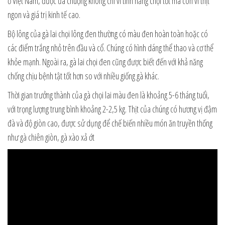
ở Việt Nam, được ưa chuộng không chỉ vì tính năng chọi tốt mà còn vì thịt
ngon và giá trị kinh tế cao.
Bộ lông của gà lai chọi lông đen thường có màu đen hoàn toàn hoặc có
các điểm trắng nhỏ trên đầu và cổ. Chúng có hình dáng thể thao và cơ thể
khỏe mạnh. Ngoài ra, gà lai chọi đen cũng được biết đến với khả năng
chống chịu bệnh tật tốt hơn so với nhiều giống gà khác.
Thời gian trưởng thành của gà chọi lai màu đen là khoảng 5-6 tháng tuổi,
với trọng lượng trung bình khoảng 2-2,5 kg. Thịt của chúng có hương vị đậm
đà và độ giòn cao, được sử dụng để chế biến nhiều món ăn truyền thống
như gà chiên giòn, gà xào xả ớt