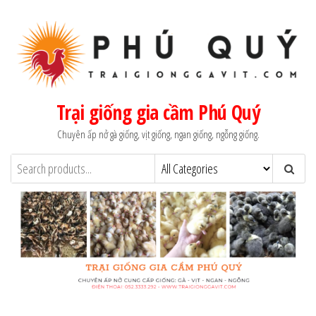
Skip
to
the
content
Trại giống gia cầm Phú Quý
Chuyên ấp nở gà giống, vịt giống, ngan giống, ngỗng giống.