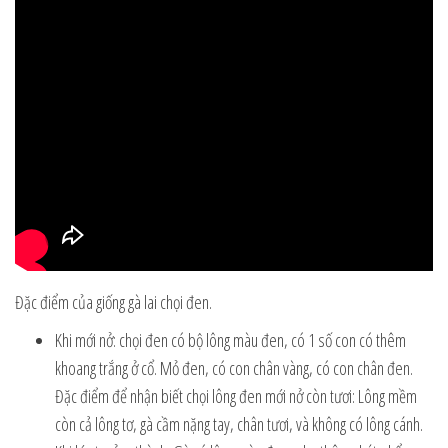
Đặc điểm của giống gà lai chọi đen.
Khi mới nở: chọi đen có bộ lông màu đen, có 1 số con có thêm
khoang trắng ở cổ. Mỏ đen, có con chân vàng, có con chân đen.
Đặc điểm để nhận biết chọi lông đen mới nở còn tươi: Lông mềm
còn cả lông tơ, gà cầm nặng tay, chân tươi, và không có lông cánh.