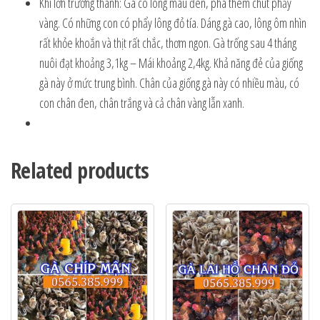
Khi lớn trưởng thành: Gà có lông màu đen, pha thêm chút phẩy
vàng. Có những con có phẩy lông đỏ tía. Dáng gà cao, lông ôm nhìn
rất khỏe khoắn và thịt rất chắc, thơm ngon. Gà trống sau 4 tháng
nuôi đạt khoảng 3,1kg – Mái khoảng 2,4kg. Khả năng đẻ của giống
gà này ở mức trung bình. Chân của giống gà này có nhiều màu, có
con chân đen, chân trắng và cả chân vàng lẫn xanh.
Related products