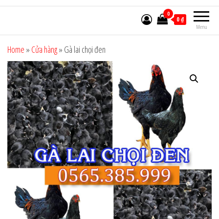
0
0 ₫
Menu
Home
»
Cửa hàng
»
Gà lai chọi đen