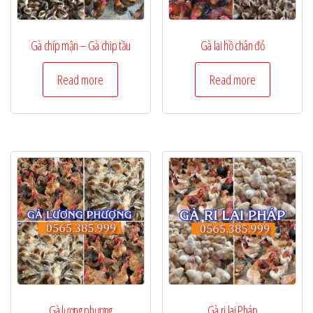
Gà chíp mận – Gà chip tầu
Gà lai hồ chân đỏ
Read more
Read more
Gà lương phượng
Gà ri lai Pháp