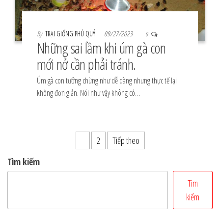
By
TRẠI GIỐNG PHÚ QUÝ
09/27/2023
0
Những sai lầm khi úm gà con
mới nở cần phải tránh.
Úm gà con tưởng chừng như dễ dàng nhưng thực tế lại
không đơn giản. Nói như vậy không có…
Phân
1
2
Tiếp theo
trang
Tìm kiếm
bài
Tìm
viết
kiếm