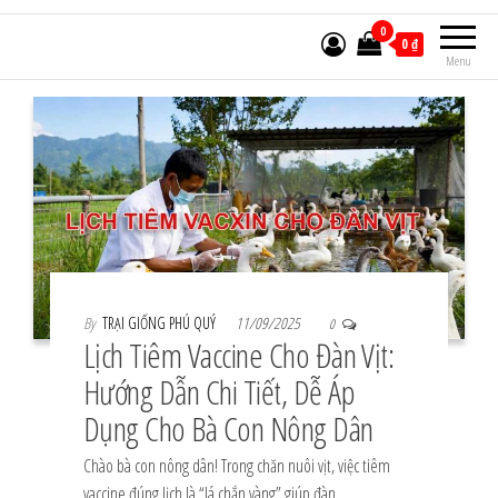
0
0 ₫
Menu
By
TRẠI GIỐNG PHÚ QUÝ
11/09/2025
0
Lịch Tiêm Vaccine Cho Đàn Vịt:
Hướng Dẫn Chi Tiết, Dễ Áp
Dụng Cho Bà Con Nông Dân
Chào bà con nông dân! Trong chăn nuôi vịt, việc tiêm
vaccine đúng lịch là “lá chắn vàng” giúp đàn…