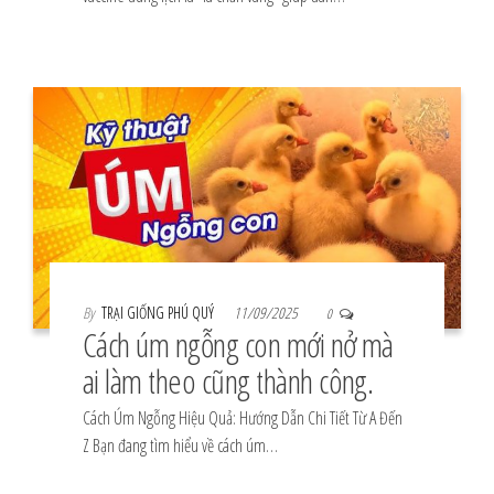
By
TRẠI GIỐNG PHÚ QUÝ
11/09/2025
0
Cách úm ngỗng con mới nở mà
ai làm theo cũng thành công.
Cách Úm Ngỗng Hiệu Quả: Hướng Dẫn Chi Tiết Từ A Đến
Z Bạn đang tìm hiểu về cách úm…