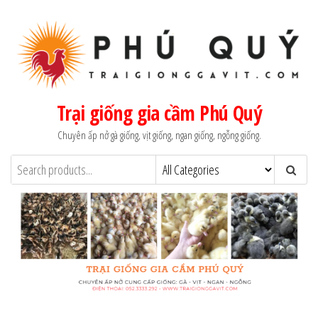
Skip
to
the
content
Trại giống gia cầm Phú Quý
Chuyên ấp nở gà giống, vịt giống, ngan giống, ngỗng giống.