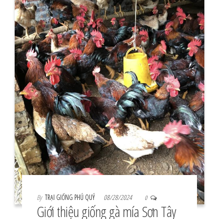
By
TRẠI GIỐNG PHÚ QUÝ
08/28/2024
0
Giới thiệu giống gà mía Sơn Tây