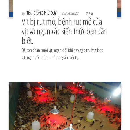
By
TRẠI GIỐNG PHÚ QUÝ
10/04/2023
0
Vịt bị rụt mỏ, bệnh rụt mỏ của
vịt và ngan các kiến thức bạn cần
biết.
Bà con chăn nuôi vịt, ngan đôi khi hay gặp trường hợp
vịt, ngan của mình mỏ bị ngắn, vênh,…