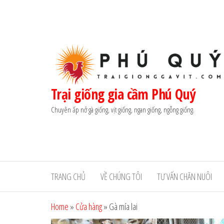
Skip
to
the
content
Trại giống gia cầm Phú Quý
Chuyên ấp nở gà giống, vịt giống, ngan giống, ngỗng giống.
TRANG CHỦ
VỀ CHÚNG TÔI
TƯ VẤN CHĂN NUÔI
Home
»
Cửa hàng
»
Gà mía lai