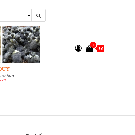
0
0 ₫