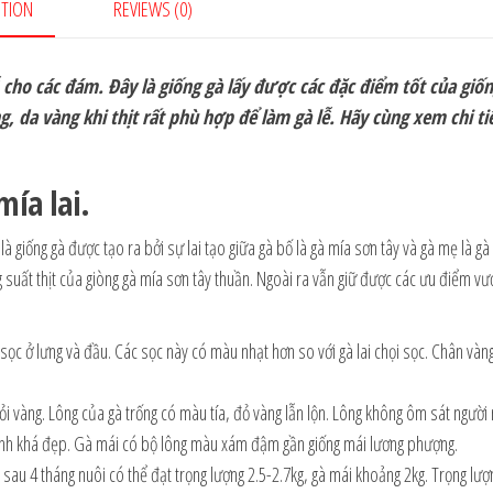
PTION
REVIEWS (0)
 cho các đám. Đây là giống gà lấy được các đặc điểm tốt của giốn
 da vàng khi thịt rất phù hợp để làm gà lễ. Hãy cùng xem chi ti
mía lai.
 là giống gà được tạo ra bởi sự lai tạo giữa gà bố là gà mía sơn tây và gà mẹ là gà
suất thịt của giòng gà mía sơn tây thuần. Ngoài ra vẫn giữ được các ưu điểm vượ
sọc ở lưng và đầu. Các sọc này có màu nhạt hơn so với gà lai chọi sọc. Chân vàn
ỏi vàng. Lông của gà trống có màu tía, đỏ vàng lẫn lộn. Lông không ôm sát người
hành khá đẹp. Gà mái có bộ lông màu xám đậm gần giống mái lương phượng.
ng sau 4 tháng nuôi có thể đạt trọng lượng 2.5-2.7kg, gà mái khoảng 2kg. Trọng lượ