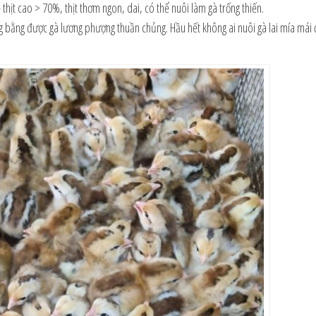
thịt cao > 70%, thịt thơm ngon, dai, có thể nuôi làm gà trống thiến.
ng bằng được gà lương phượng thuần chủng. Hầu hết không ai nuôi gà lai mía mái