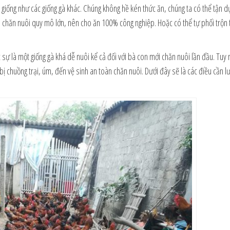
n giống như các giống gà khác. Chúng không hề kén thức ăn, chúng ta có thể tận d
on chăn nuôi quy mô lớn, nên cho ăn 100% công nghiệp. Hoặc có thể tự phối trộn
c sự là một giống gà khá dễ nuôi kể cả đối với bà con mới chăn nuôi lần đầu. Tuy
 chuồng trại, úm, đến vệ sinh an toàn chăn nuôi. Dưới đây sẽ là các điều cần lư