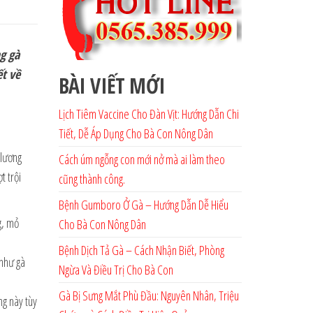
g gà
ết về
BÀI VIẾT MỚI
Lịch Tiêm Vaccine Cho Đàn Vịt: Hướng Dẫn Chi
Tiết, Dễ Áp Dụng Cho Bà Con Nông Dân
 lương
Cách úm ngỗng con mới nở mà ai làm theo
t trội
cũng thành công.
Bệnh Gumboro Ở Gà – Hướng Dẫn Dễ Hiểu
g, mỏ
Cho Bà Con Nông Dân
Bệnh Dịch Tả Gà – Cách Nhận Biết, Phòng
 như gà
Ngừa Và Điều Trị Cho Bà Con
Gà Bị Sưng Mắt Phù Đầu: Nguyên Nhân, Triệu
ng này tùy