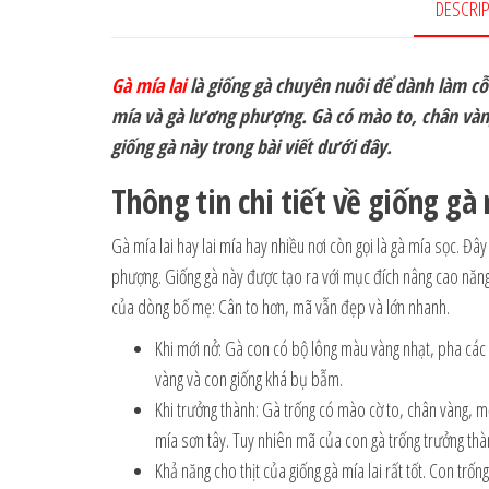
DESCRI
Gà mía lai
là giống gà chuyên nuôi để dành làm cỗ
mía và gà lương phượng. Gà có mào to, chân vàng,
giống gà này trong bài viết dưới đây.
Thông tin chi tiết về giống gà 
Gà mía lai hay lai mía hay nhiều nơi còn gọi là gà mía sọc. Đây
phượng. Giống gà này được tạo ra với mục đích nâng cao năng 
của dòng bố mẹ: Cân to hơn, mã vẫn đẹp và lớn nhanh.
Khi mới nở: Gà con có bộ lông màu vàng nhạt, pha các 
vàng và con giống khá bụ bẫm.
Khi trưởng thành: Gà trống có mào cờ to, chân vàng, m
mía sơn tây. Tuy nhiên mã của con gà trống trưởng t
Khả năng cho thịt của giống gà mía lai rất tốt. Con trố