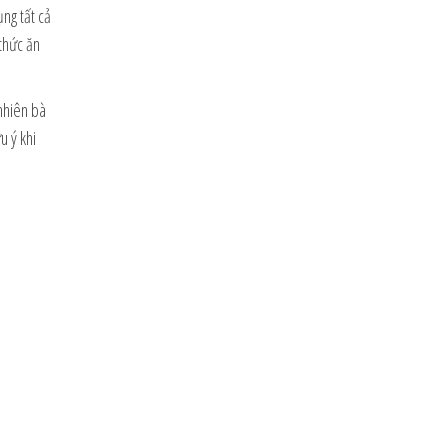
ụng tất cả
 thức ăn
 nhiên bà
u ý khi