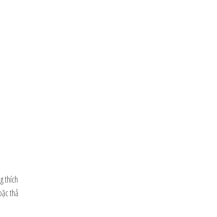
g thích
oặc thả